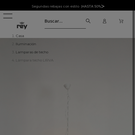
Segundas rebajas con estilo |
HASTA 50%
Casa
Iluminación
Lamparas de techo
Lámpara techo LIRVA