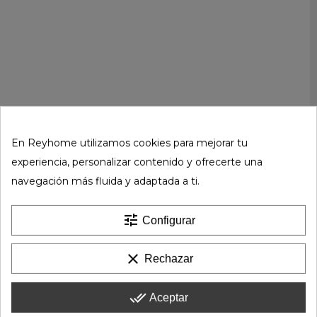
En Reyhome utilizamos cookies para mejorar tu
experiencia, personalizar contenido y ofrecerte una
navegación más fluida y adaptada a ti.
tune
Configurar
clear
Rechazar
done_all
Aceptar