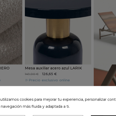
VIERO
Mesa auxiliar acero azul LARIK
126,65 €
149,00 €
e
Precio exclusivo online
ilizamos cookies para mejorar tu experiencia, personalizar cont
 navegación más fluida y adaptada a ti.