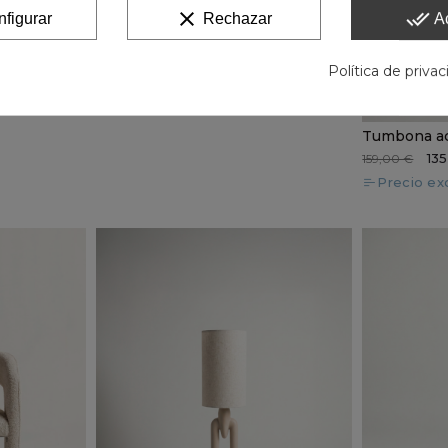
clear
done_all
figurar
Rechazar
A
Política de priva
135
159,00 €
Precio exc