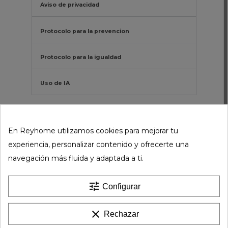
Aviso de privacidad
Protocolo para la prevencion
Protocolo para la igualdad
Uso de IA
En Reyhome utilizamos cookies para mejorar tu
experiencia, personalizar contenido y ofrecerte una
navegación más fluida y adaptada a ti.
Hazte cliente Rey Select y llévate un 5%
dto extra en tus compras
tune
Descubre aquí todas las ventajas de los clientes
Configurar
Rey Select
UNIRME
clear
Rechazar