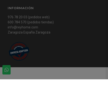
INFORMACIÓN
976 78 20 03 (pedidos web)
600 784 570 (pedidos tiendas)
info@reyhome.com
Zaragoza España Zaragoza
Contactenos