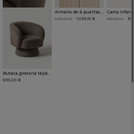
Armario de 6 puertas batientes DUNE
1.036,15 €
313
1.219,00 €
369,00 €
Butaca giratoria tejido ALDERA
695,00 €