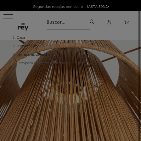
Segundas rebajas con estilo |
HASTA 50%
Casa
Iluminación
Lamparas de techo
Lámpara de techo doble pantalla TANVEL