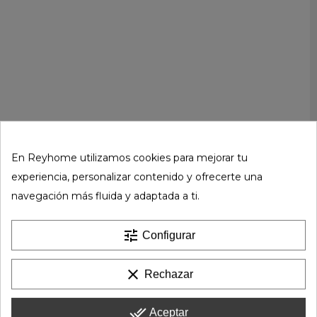
En Reyhome utilizamos cookies para mejorar tu
experiencia, personalizar contenido y ofrecerte una
navegación más fluida y adaptada a ti.
tune
Configurar
clear
Rechazar
done_all
Aceptar