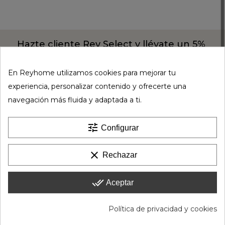
Hazte cliente Rey Select y llévate un 5%
dto extra en tus compras
Descubre aquí todas las ventajas de los clientes
En Reyhome utilizamos cookies para mejorar tu
Rey Select
experiencia, personalizar contenido y ofrecerte una
UNIRME
navegación más fluida y adaptada a ti.
tune
Configurar
clear
Rechazar
done_all
Aceptar
GUÍA DE COMPRA WEB
Política de privacidad y cookies
Guía de compra