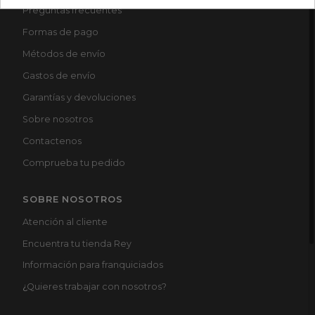
Preguntas frecuentes
Formas de pago
Métodos de envío
Gastos de envío
Garantías y devoluciones
Sobre nosotros
Contactenos
Comprueba tu pedido
SOBRE NOSOTROS
Atención al cliente
Encuentra tu tienda Rey
Información para franquiciados
¿
Quieres trabajar con nosotros?