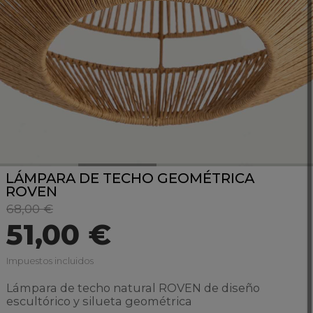
LÁMPARA DE TECHO GEOMÉTRICA
ROVEN
68,00 €
51,00 €
Impuestos incluidos
Lámpara de techo natural ROVEN de diseño
escultórico y silueta geométrica