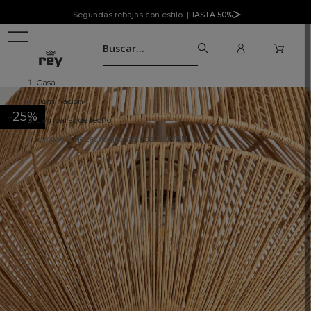
Segundas rebajas con estilo |
HASTA 50%
Casa
Iluminación
-25%
Lamparas de techo
Lámpara de techo geométrica ROVEN