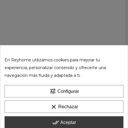
En Reyhome utilizamos cookies para mejorar tu
experiencia, personalizar contenido y ofrecerte una
navegación más fluida y adaptada a ti.
tune
Configurar
clear
Rechazar
done_all
Aceptar