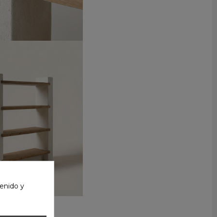
enido y
 SILENA
4,25 €