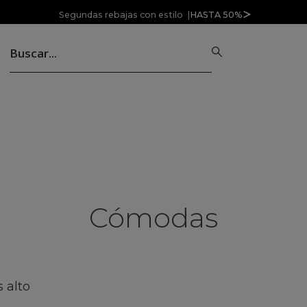
Segundas rebajas con estilo |
HASTA 50%
Cómodas
 alto