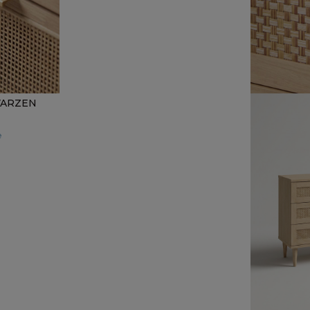
 VARZEN
e