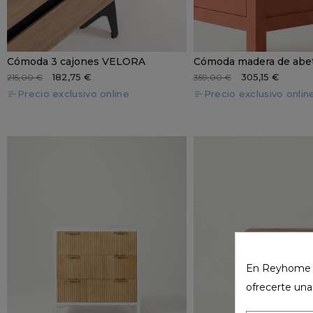
Cómoda 3 cajones VELORA
Cómoda madera de ab
182,75 €
305,15 €
215,00 €
359,00 €
Precio exclusivo online
Precio exclusivo onlin
En Reyhome ut
ofrecerte una