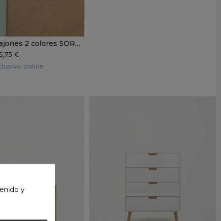
Cómoda 3 cajones 2 colores SOREN
5,75 €
lusivo online
rde
 crema
enido y