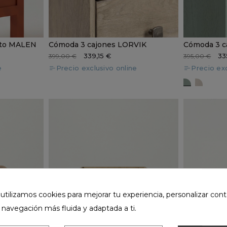
eto MALEN
Cómoda 3 cajones LORVIK
339,15 €
33
399,00 €
395,00 €
e
Precio exclusivo online
Precio exc
SOREN ve
SOREN
ilizamos cookies para mejorar tu experiencia, personalizar cont
 navegación más fluida y adaptada a ti.