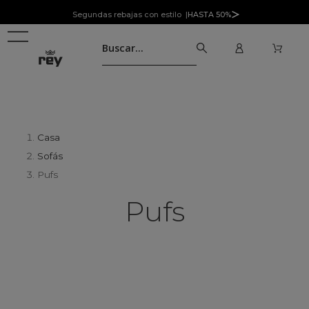
Segundas rebajas con estilo |
HASTA 50%
Casa
Sofás
Pufs
Pufs