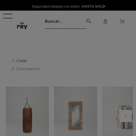
Segundas rebajas con estilo |
HASTA 50%
Casa
Decoración