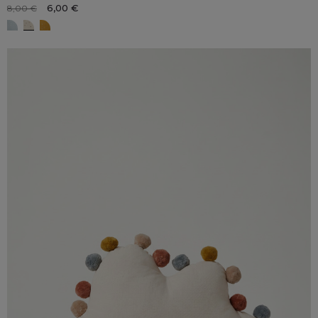
6,00 €
8,00 €
NUBE azul
NUBE beige
NUBE ocre