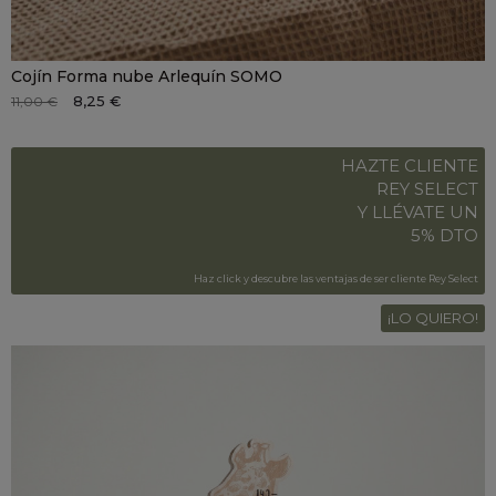
Cojín Forma nube Arlequín SOMO
8,25 €
11,00 €
HAZTE CLIENTE
REY SELECT
Y LLÉVATE UN
5% DTO
Haz click y descubre las ventajas de ser cliente Rey Select
¡LO QUIERO!