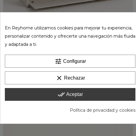
En Reyhome utilizamos cookies para mejorar tu experiencia,
personalizar contenido y ofrecerte una navegación más fluida
y adaptada a ti.
Mueble TV con luces led integradas OSLO
329,25 €
439,00 €
tune
Configurar
clear
Rechazar
done_all
Aceptar
Política de privacidad y cookies