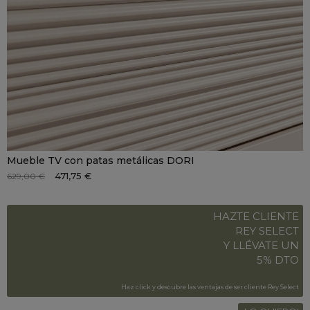
Mueble TV con patas metálicas DORI
471,75 €
629,00 €
HAZTE CLIENTE
REY SELECT
Y LLÉVATE UN
5% DTO
Haz click y descubre las ventajas de ser cliente Rey Select