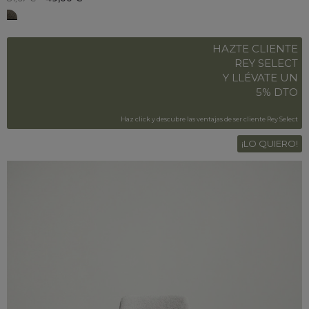
CIRCE verde
HAZTE CLIENTE
REY SELECT
Y LLÉVATE UN
5% DTO
Haz click y descubre las ventajas de ser cliente Rey Select
¡LO QUIERO!