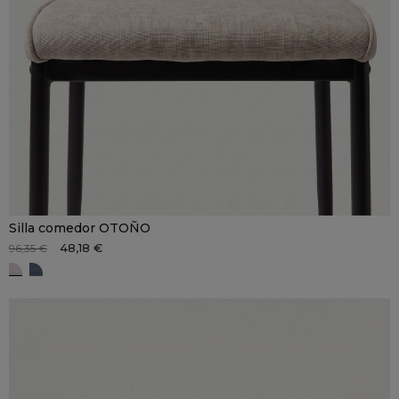
Silla comedor OTOÑO
48,18 €
96,35 €
Beige
Azul tejano