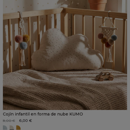
Cojín infantil en forma de nube KUMO
6,00 €
8,00 €
NUBE azul
NUBE beige
NUBE ocre