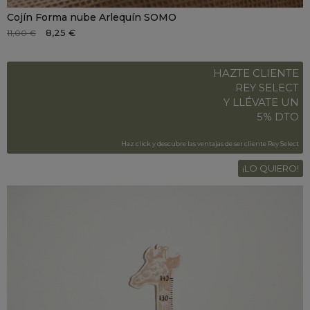
Cojín Forma nube Arlequín SOMO
8,25 €
11,00 €
HAZTE CLIENTE
REY SELECT
Y LLÉVATE UN
5% DTO
Haz click y descubre las ventajas de ser cliente Rey Select
¡LO QUIERO!