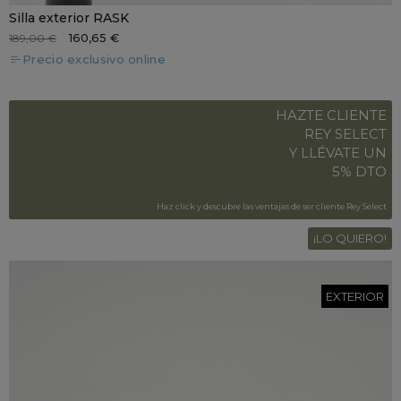
Silla exterior RASK
160,65 €
189,00 €
Precio exclusivo online
HAZTE CLIENTE
REY SELECT
Y LLÉVATE UN
5% DTO
Haz click y descubre las ventajas de ser cliente Rey Select
¡LO QUIERO!
EXTERIOR