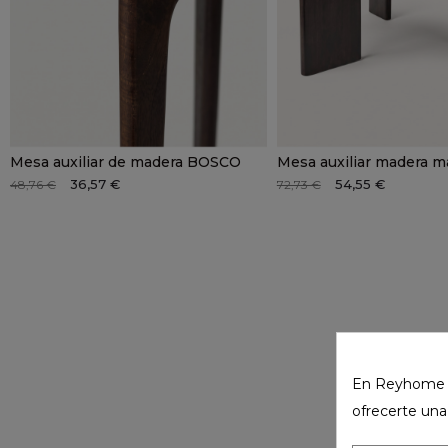
Mesa auxiliar de madera BOSCO
Mesa auxiliar madera
36,57 €
54,55 €
48,76 €
72,73 €
En Reyhome ut
ofrecerte una