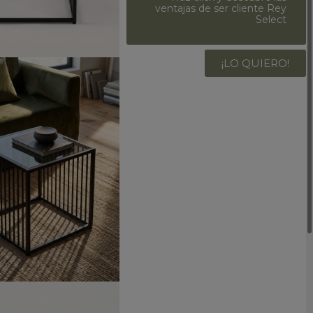
ventajas de ser cliente Rey
Select
¡LO QUIERO!