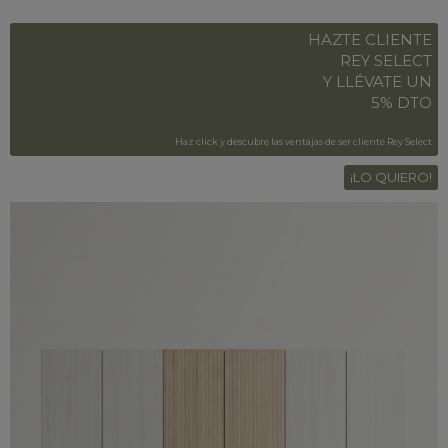
HAZTE CLIENTE
REY SELECT
Y LLÉVATE UN
5% DTO
Haz click y descubre las ventajas de ser cliente Rey Select
¡LO QUIERO!