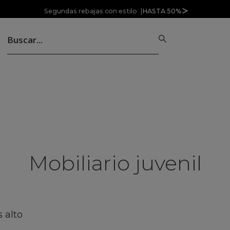
Segundas rebajas con estilo |
HASTA 50%
Mobiliario juvenil
 alto