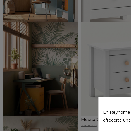
En Reyhome ut
Mesita 2 cajones SAM
ofrecerte una
67,58 €
106,00 €