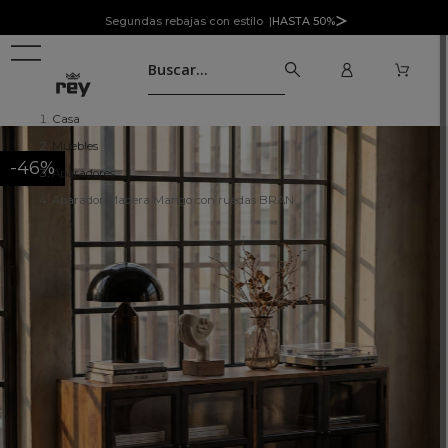
Segundas rebajas con estilo |
HASTA 50%
Casa
Muebles
-46%
Aparadores
Aparador Madera Mango con ruedas BRAN