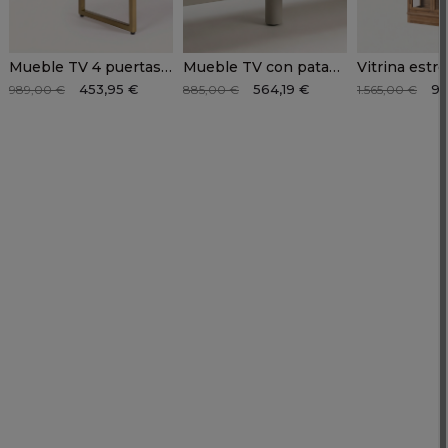
Mueble TV 4 puertas EIRA
Mueble TV con patas NIVA
453,95 €
564,19 €
99
989,00 €
885,00 €
1.565,00 €