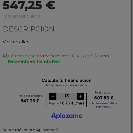
547,25 €
Impuestos incluidos
DESCRIPCION
Canapé de madera con apertura frontal, asa y patas
Ver detalles
altas. Sus esquinas curvas y elegante diseño harán
de tu dormitorio un lugar para soñar.
Cómpralo ahora
y recíbelo
entre 11/8/26 y 17/8/26
con
Medidas: para colchón de 135 , 150 y 160cm.
Recogida en tienda Rey
Saber más sobre Aplázame