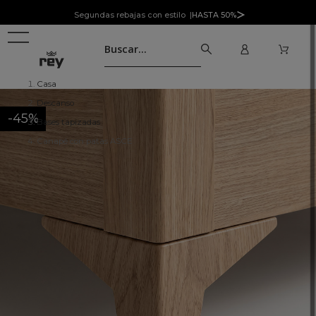
Segundas rebajas con estilo |
HASTA 50%
Casa
Descanso
-45%
Bases tapizadas
Canapé con patas ASCE