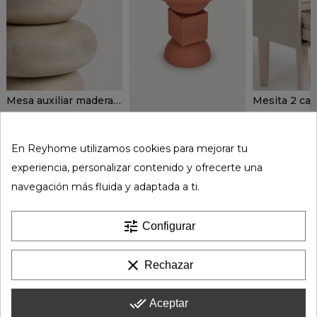
Mesa auxiliar madera mango KORVEN
216,75 €
126
289,00 €
199,00 €
En Reyhome utilizamos cookies para mejorar tu
experiencia, personalizar contenido y ofrecerte una
navegación más fluida y adaptada a ti.
tune
Configurar
Mesa auxiliar MAREN
117,94 €
185,00 €
clear
Rechazar
done_all
Aceptar