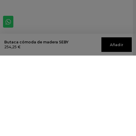
Butaca cómoda de madera SEBY
Añadir
254,25 €