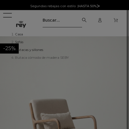
Segundas rebajas con estilo |
HASTA 50%
Casa
Sofás
-25%
Butacas y sillones
Butaca cómoda de madera SEBY