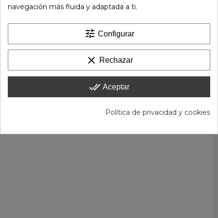
navegación más fluida y adaptada a ti.
tune
Configurar
clear
Rechazar
done_all
Aceptar
Política de privacidad y cookies