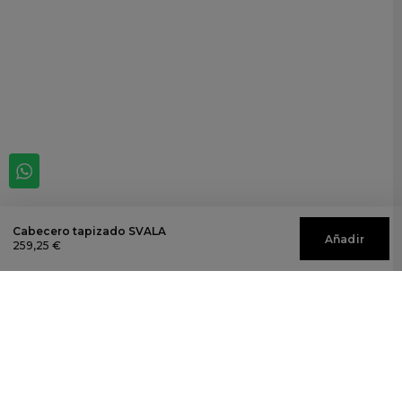
Cabecero tapizado SVALA
Añadir
259,25 €