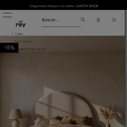
Segundas rebajas con estilo |
HASTA 50%
Casa
Dormitorio
-15%
Cabeceros de cama
Cabecero tapizado SVALA