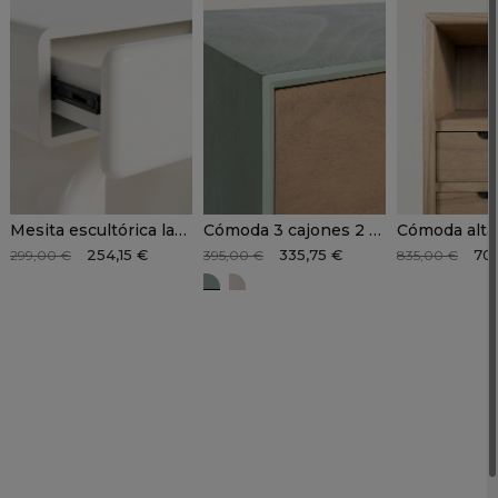
Mesita escultórica lacado crema NOVEN
Cómoda 3 cajones 2 colores SOREN
254,15 €
335,75 €
70
299,00 €
395,00 €
835,00 €
SOREN verde
SOREN crema