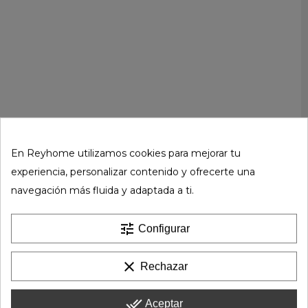
En Reyhome utilizamos cookies para mejorar tu
experiencia, personalizar contenido y ofrecerte una
navegación más fluida y adaptada a ti.
tune
Configurar
clear
Rechazar
done_all
Aceptar