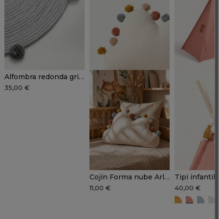
Alfombra redonda gris con pompones LULA
35,00 €
Cojín Forma nube Arlequín SOMO
11,00 €
40,00 €
Ocre
Rosa co
Azul