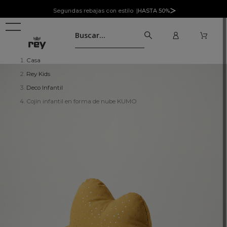
Segundas rebajas con estilo |
HASTA 50%
Casa
Rey Kids
Deco Infantil
Cojín infantil en forma de nube KUMO