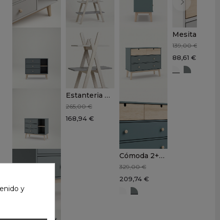
Mesita 2 cajones AMIC
139,00 €
88,61 €
Blanco.
Verde k
Estanteria CIRO
265,00 €
168,94 €
Cómoda 2+2 cajones AMICA
329,00 €
209,74 €
enido y
Blanco
Verde kaki