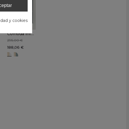
ceptar
cidad y cookies
Cómoda infantil DOMI 3 cajones
295,00 €
188,06 €
Blanco-Madera
Verde Kaki-Madera