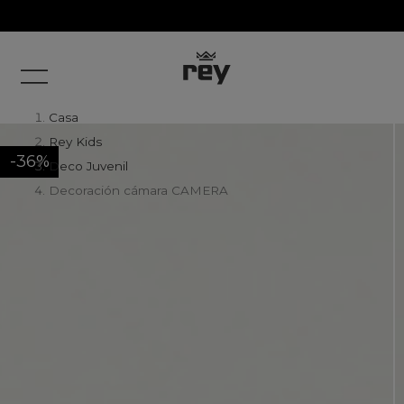
Casa
Rey Kids
-36%
Deco Juvenil
Decoración cámara CAMERA