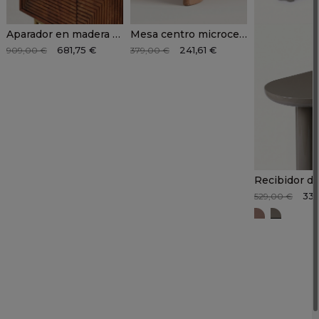
Aparador en madera de mango SANTORINI
Mesa centro microcemento JARO
681,75 €
241,61 €
909,00 €
379,00 €
337
529,00 €
HALEN Bu
HALEN