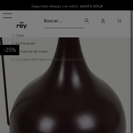
Segundas rebajas con estilo |
HASTA 50%
Casa
Iluminación
-25%
Lamparas de mesa
Lámpara de mesa marrón metal LUMOR