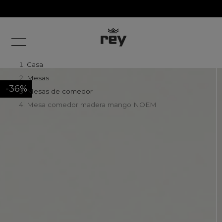
Casa
Mesas
-36%
Mesas de comedor
Mesa comedor madera mango NOEM