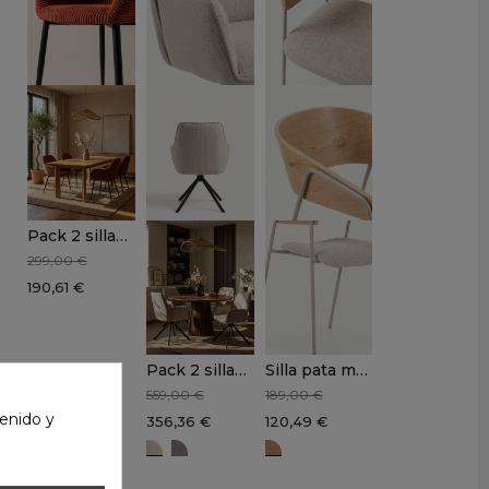
Pack 2 sillas comedor tapizada WALTER
299,00 €
190,61 €
Pack 2 sillas respaldo alto beige IVAR
Silla pata metálica CIRAC
559,00 €
189,00 €
enido y
356,36 €
120,49 €
IVAR beige
IVAR taupe
Roble