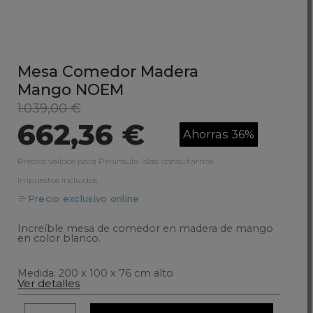
Mesa Comedor Madera
Mango NOEM
1.039,00 €
662,36 €
Ahorras 36%
Precios válidos para Península. Islas: consultarnos
Impuestos incluidos
Precio exclusivo online
Increíble mesa de comedor en madera de mango
en color blanco.
Medida: 200 x 100 x 76 cm alto
Ver detalles