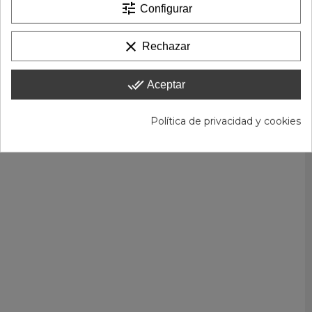
tune
Configurar
clear
Rechazar
done_all
Aceptar
Política de privacidad y cookies