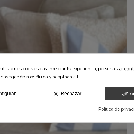
ilizamos cookies para mejorar tu experiencia, personalizar cont
 navegación más fluida y adaptada a ti.
clear
done_all
figurar
Rechazar
A
Política de priva