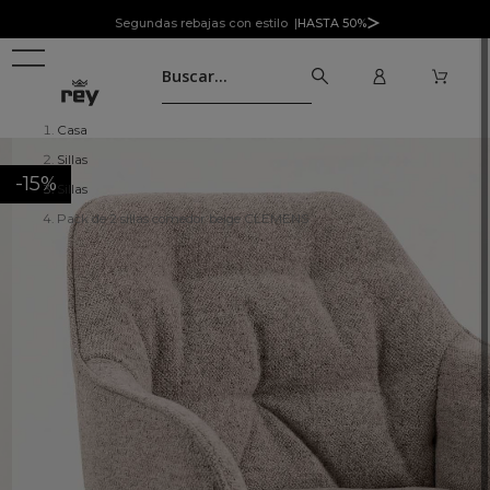
Segundas rebajas con estilo |
HASTA 50%
Casa
Sillas
-15%
Sillas
Pack de 2 sillas comedor beige CLEMENS