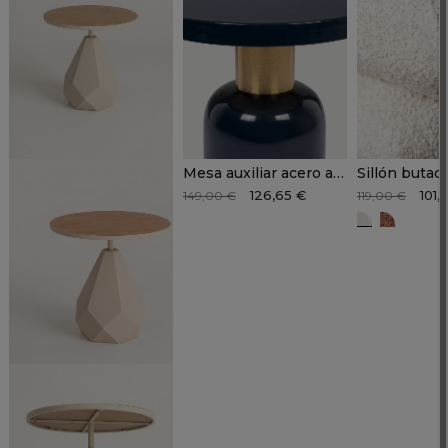
Mesa auxiliar acero azul LARIK
126,65 €
101,
149,00 €
119,00 €
CREMA TE
TEJA