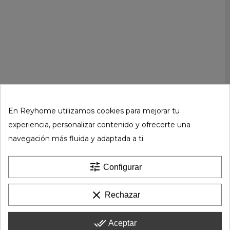
En Reyhome utilizamos cookies para mejorar tu
experiencia, personalizar contenido y ofrecerte una
navegación más fluida y adaptada a ti.
tune
Configurar
clear
Rechazar
done_all
Aceptar