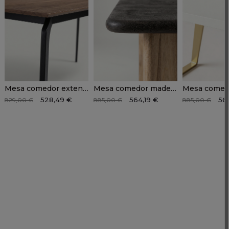
Mesa comedor extensible nogal-metal LUCEN
Mesa comedor madera mango CRESA
528,49 €
564,19 €
56
829,00 €
885,00 €
885,00 €