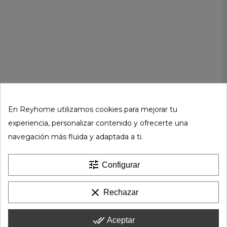
En Reyhome utilizamos cookies para mejorar tu
experiencia, personalizar contenido y ofrecerte una
navegación más fluida y adaptada a ti.
tune
Configurar
clear
Rechazar
done_all
Aceptar