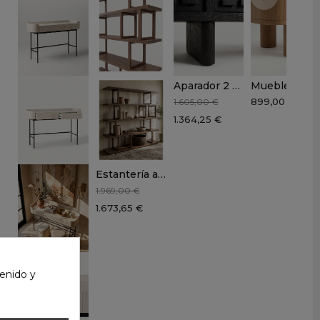
Aparador 2 puertas ANISA
Mueble TV 4 puertas ANTIUM
899,00 €
1.605,00 €
1.364,25 €
Estantería abedul y nogal NERUMA
1.969,00 €
1.673,65 €
enido y