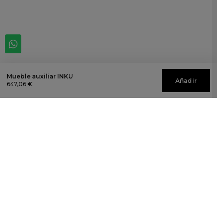
Mueble auxiliar INKU
Añadir
647,06 €