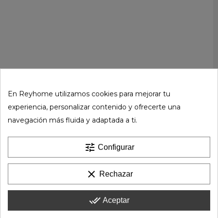
En Reyhome utilizamos cookies para mejorar tu
experiencia, personalizar contenido y ofrecerte una
navegación más fluida y adaptada a ti.
tune
Configurar
clear
Rechazar
done_all
Aceptar