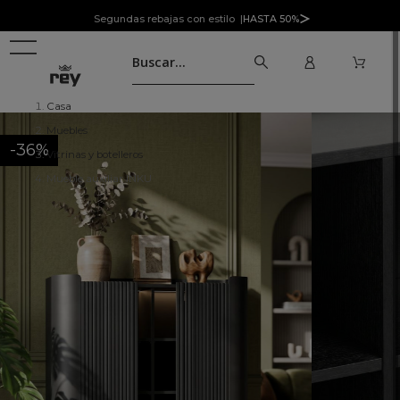
Segundas rebajas con estilo |
HASTA 50%
Casa
Muebles
-36%
Vitrinas y botelleros
Mueble auxiliar INKU