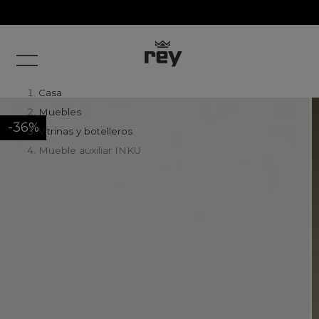
Casa
Muebles
-36%
Vitrinas y botelleros
Mueble auxiliar INKU