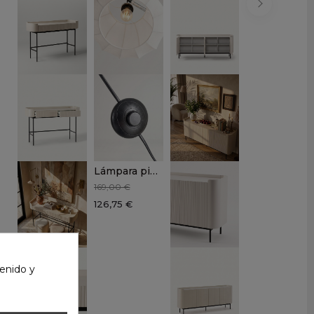
Lámpara pie plata-negro VELMAR
169,00 €
126,75 €
enido y