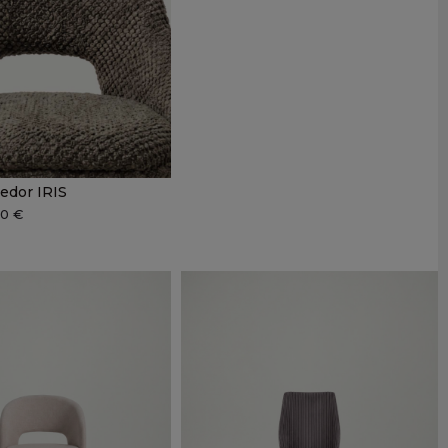
medor IRIS
00 €
rde