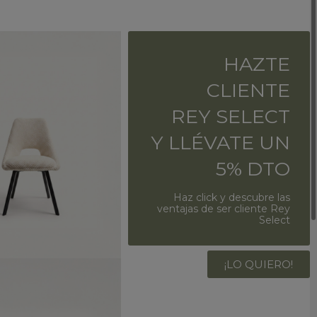
HAZTE
CLIENTE
REY SELECT
Y LLÉVATE UN
5% DTO
Haz click y descubre las
ventajas de ser cliente Rey
Select
¡LO QUIERO!