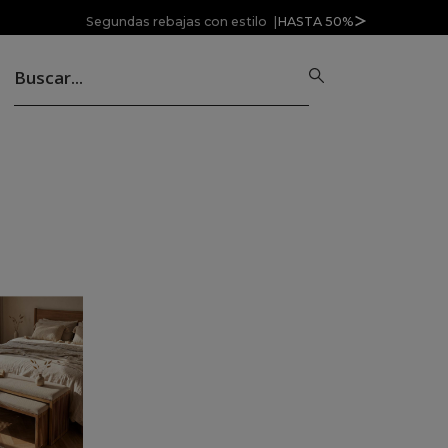
Segundas rebajas con estilo |
HASTA 50%