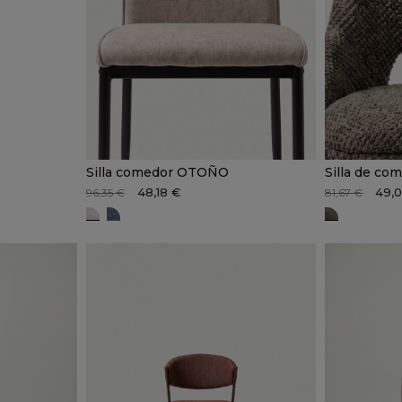
Silla comedor OTOÑO
Silla de co
48,18 €
49,
96,35 €
81,67 €
Beige
Azul tejano
CIRCE ve