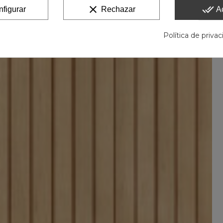
clear
done_all
figurar
Rechazar
A
Política de priva