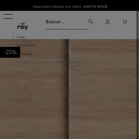
Segundas rebajas con estilo |
HASTA 50%
Casa
Dormitorio
-25%
Armarios
Armario 2 puertas correderas ARAGO