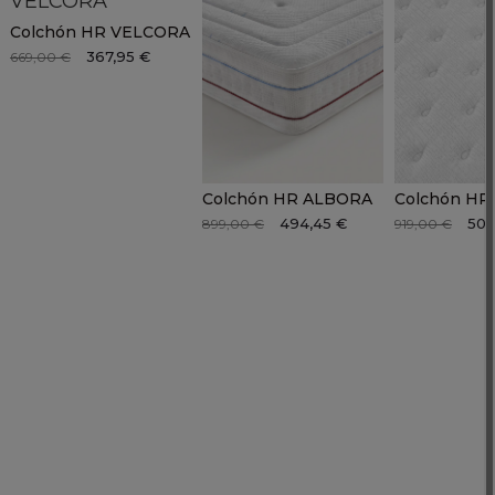
Colchón HR VELCORA
367,95 €
669,00 €
Colchón HR ALBORA
Colchón HR
494,45 €
505
899,00 €
919,00 €