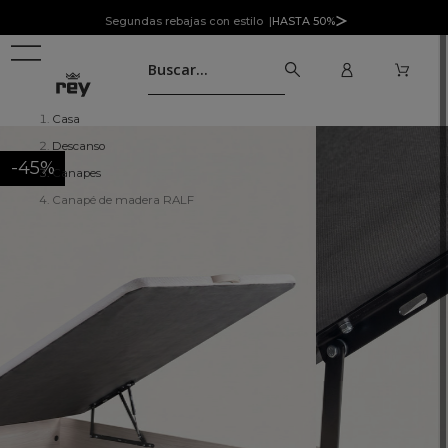
Segundas rebajas con estilo |
HASTA 50%
Casa
Descanso
-45%
Canapes
Canapé de madera RALF