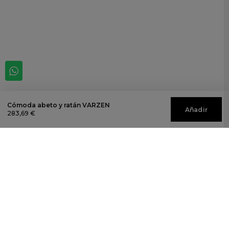
Cómoda abeto y ratán VARZEN
Añadir
283,69 €