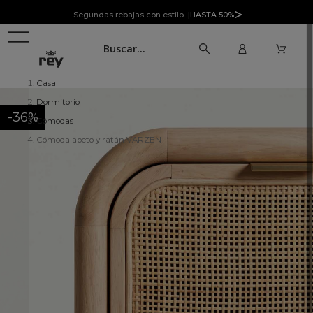
Segundas rebajas con estilo |
HASTA 50%
Casa
Dormitorio
-36%
Cómodas
Cómoda abeto y ratán VARZEN