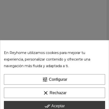
En Reyhome utilizamos cookies para mejorar tu
experiencia, personalizar contenido y ofrecerte una
navegación más fluida y adaptada a ti.
tune
Configurar
clear
Rechazar
done_all
Aceptar