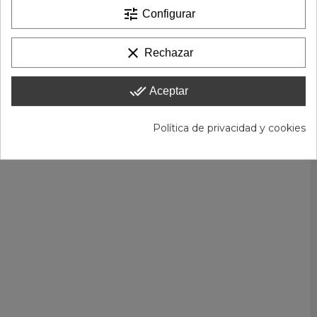
tune
Configurar
clear
Rechazar
done_all
Aceptar
Política de privacidad y cookies