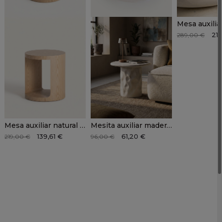
216
289,00 €
Mesa auxiliar natural KELAN
Mesita auxiliar madera ORLAN
139,61 €
61,20 €
219,00 €
96,00 €