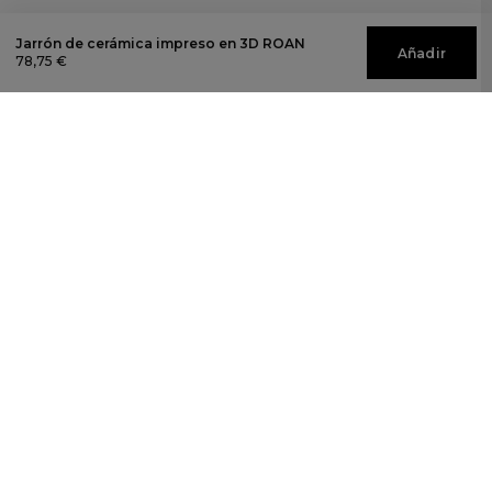
Jarrón de cerámica impreso en 3D ROAN
Añadir
78,75 €