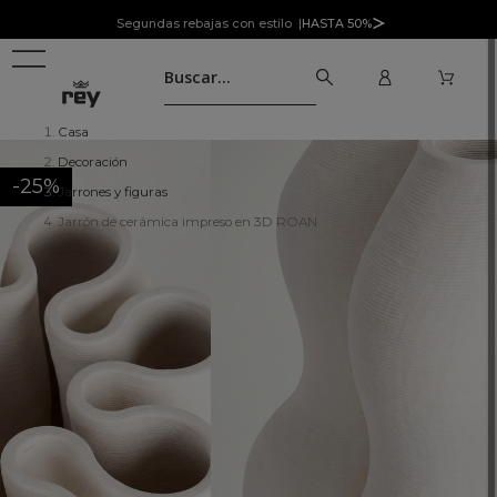
Segundas rebajas con estilo |
HASTA 50%
Casa
Decoración
-25%
Jarrones y figuras
Jarrón de cerámica impreso en 3D ROAN