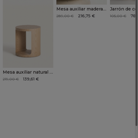
Mesa auxiliar madera mango KORVEN
216,75 €
78,
289,00 €
105,00 €
Mesa auxiliar natural KELAN
139,61 €
219,00 €