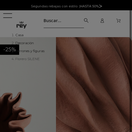
Segundas rebajas con estilo |
HASTA 50%
Casa
Decoración
-25%
Jarrones y figuras
Florero SILENE