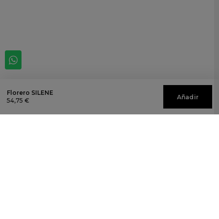
Florero SILENE
Añadir
54,75 €