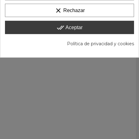
clear
Rechazar
done_all
Aceptar
Política de privacidad y cookies