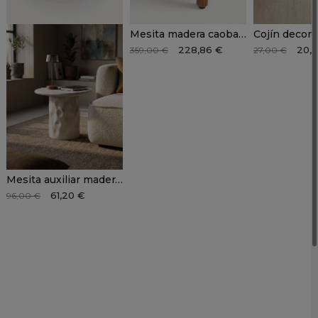
Mesita madera caoba ZELOR
228,86 €
20,2
359,00 €
27,00 €
Mesita auxiliar madera ORLAN
61,20 €
96,00 €