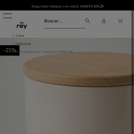
Segundas rebajas con estilo |
HASTA 50%
Casa
Mascotas
-25%
Bote ceramica mascota MAREVIK