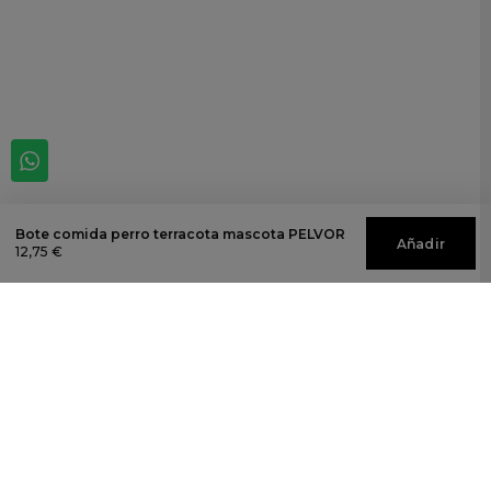
Bote comida perro terracota mascota PELVOR
Añadir
12,75 €