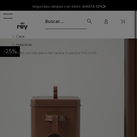
Segundas rebajas con estilo |
HASTA 50%
Casa
Mascotas
-25%
Bote comida perro terracota mascota PELVOR