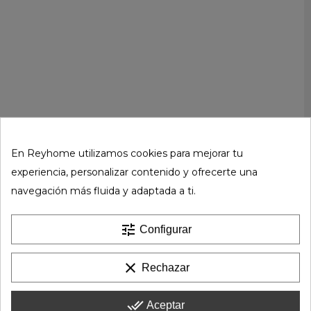
En Reyhome utilizamos cookies para mejorar tu
experiencia, personalizar contenido y ofrecerte una
navegación más fluida y adaptada a ti.
tune
Configurar
clear
Rechazar
done_all
Aceptar