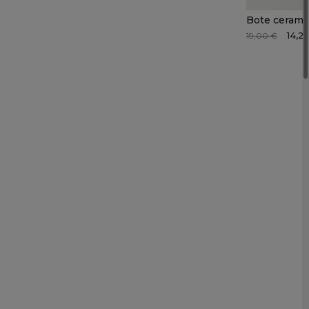
14,2
19,00 €