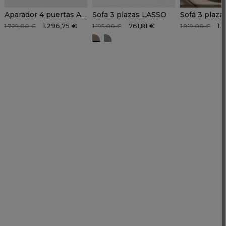
Aparador 4 puertas ANTICO
Sofa 3 plazas LASSO
Sofá 3 plaza
1.296,75 €
761,81 €
1.
1.729,00 €
1.195,00 €
1.819,00 €
LASSO beige
LASSO gris