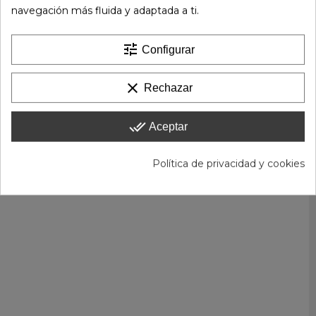
navegación más fluida y adaptada a ti.
tune
Configurar
clear
Rechazar
done_all
Aceptar
Política de privacidad y cookies