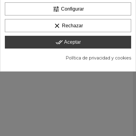
tune
Configurar
clear
Rechazar
done_all
Aceptar
Política de privacidad y cookies