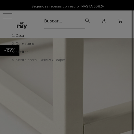
Segundas rebajas con estilo |
HASTA 50%
Casa
Dormitorio
-15%
Mesitas
Mesita acero LUNARO 1 cajón