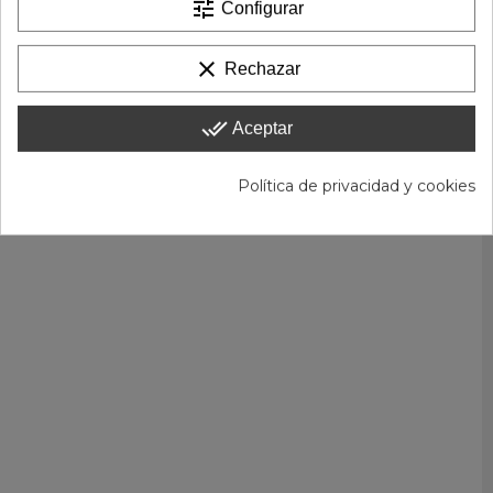
tune
Configurar
clear
Rechazar
done_all
Aceptar
Política de privacidad y cookies