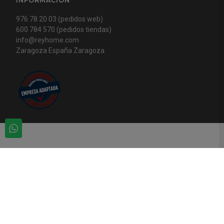
INFORMACIÓN
976 78 20 03 (pedidos web)
600 784 570 (pedidos tiendas)
info@reyhome.com
Zaragoza España Zaragoza
Contactenos